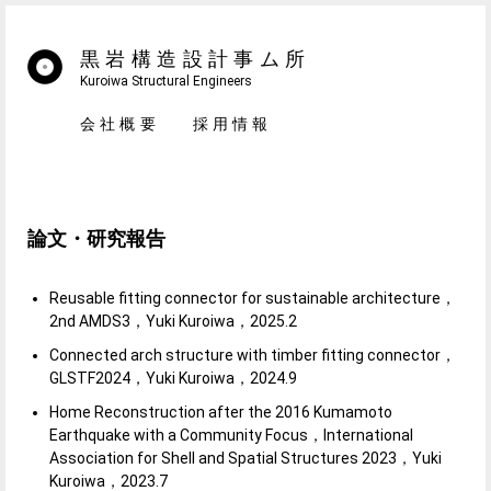
黒岩構造設計事ム所
Kuroiwa Structural Engineers
会社概要
採用情報
論文・研究報告
Reusable fitting connector for sustainable architecture，
2nd AMDS3，Yuki Kuroiwa，2025.2
Connected arch structure with timber fitting connector，
GLSTF2024，Yuki Kuroiwa，2024.9
Home Reconstruction after the 2016 Kumamoto
Earthquake with a Community Focus，International
Association for Shell and Spatial Structures 2023，Yuki
Kuroiwa，2023.7