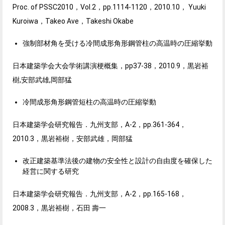
Proc. of PSSC2010，Vol.2，pp.1114-1120，2010.10， Yuuki
Kuroiwa，Takeo Ave，Takeshi Okabe
強制部材角を受ける冷間成形角形鋼管柱の高温時の圧縮挙動
日本建築学会大会学術講演梗概集，pp37-38，2010.
9，
黒岩裕
樹,安部武雄,岡部猛
冷間成形角形鋼管短柱の高温時の圧縮挙動
日本建築学会研究報告．九州支部，A-2，pp.361-364，
2010.3，黒岩裕樹，安部武雄，岡部猛
改正建築基準法後の建物の安全性と設計の自由度を確保した
経営に関する研究
日本建築学会研究報告．九州支部，A-2，pp.165-168，
2008.3，黒岩裕樹，石田 壽一