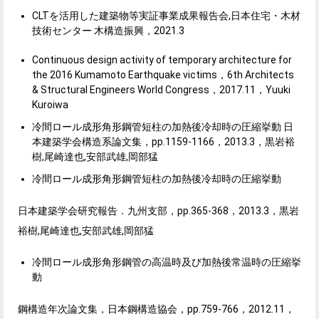
CLTを活用した建築物等実証事業成果報告会,日本住宅・木材
技術センター 木構造振興，2021.3
Continuous design activity of temporary architecture for
the 2016 Kumamoto Earthquake victims，6th Architects
& Structural Engineers World Congress，2017.11，Yuuki
Kuroiwa
冷間ロール成形角形鋼管短柱の加熱後冷却時の圧縮挙動 日
本建築学会構造系論文集，pp.1159-1166，2013.3，
黒岩裕
樹,尾崎達也,安部武雄,岡部猛
冷間ロール成形角形鋼管短柱の加熱後冷却時の圧縮挙動
日本建築学会研究報告．九州支部，pp.365-368，2013.3，
黒岩
裕樹,尾崎達也,安部武雄,岡部猛
冷間ロール成形角形鋼管の高温時及び加熱後常温時の圧縮挙
動
鋼構造年次論文集，日本鋼構造協会，pp.759-766，2012.11，